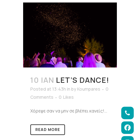
10 ΙΑΝ
LET’S DANCE!
Posted at 13:43h
in
by
Koumpares
0
Comments
0
Likes
Χόρεψε σαν να μην σε βλέπει κανείς!...
READ MORE