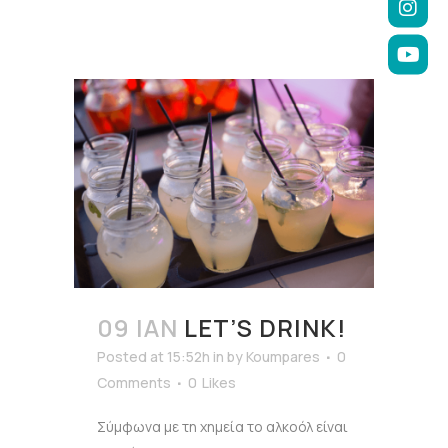
09 ΙΑΝ
LET’S DRINK!
Posted at 15:52h
in
by
Koumpares
0
Comments
0
Likes
Σύμφωνα με τη χημεία το αλκοόλ είναι