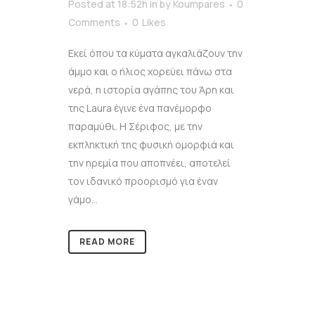
Posted at 18:52h
in
by
Koumpares
0
Comments
0
Likes
Εκεί όπου τα κύματα αγκαλιάζουν την
άμμο και ο ήλιος χορεύει πάνω στα
νερά, η ιστορία αγάπης του Άρη και
της Laura έγινε ένα πανέμορφο
παραμύθι. Η Σέριφος, με την
εκπληκτική της φυσική ομορφιά και
την ηρεμία που αποπνέει, αποτελεί
τον ιδανικό προορισμό για έναν
γάμο...
READ MORE