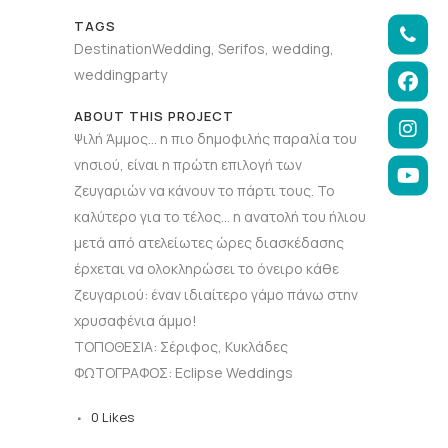
TAGS
DestinationWedding, Serifos, wedding,
weddingparty
ABOUT THIS PROJECT
Ψιλή Άμμος… η πιο δημοφιλής παραλία του
νησιού, είναι η πρώτη επιλογή των
ζευγαριών να κάνουν το πάρτι τους. Το
καλύτερο για το τέλος… η ανατολή του ήλιου
μετά από ατελείωτες ώρες διασκέδασης
έρχεται να ολοκληρώσει το όνειρο κάθε
ζευγαριού: έναν ιδιαίτερο γάμο πάνω στην
χρυσαφένια άμμο!
ΤΟΠΟΘΕΣΙΑ: Σέριφος, Κυκλάδες
ΦΩΤΟΓΡΑΦΟΣ: Eclipse Weddings
0
Likes