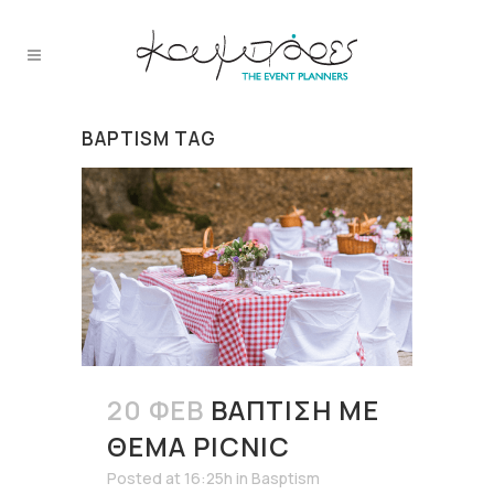
BAPTISM TAG
20 ΦΕΒ
ΒΆΠΤΙΣΗ ΜΕ
ΘΈΜΑ PICNIC
Posted at 16:25h
in
Basptism