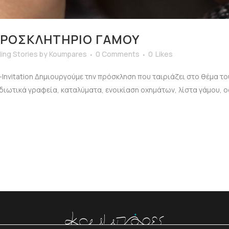
ΠΡΟΣΚΛΗΤΉΡΙΟ ΓΆΜΟΥ
ng Stories
by
Koumpares
0 Comments
0
Likes
nvitation Δημιουργούμε την πρόσκληση που ταιριάζει στο θέμα το
ιδιωτικά γραφεία, καταλύματα, ενοικίαση οχημάτων, λίστα γάμου, ο