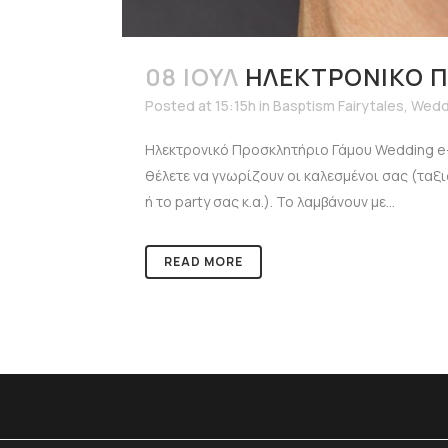
08 ΙΟΎΛ
ΗΛΕΚΤΡΟΝΙΚΌ 
Posted at 15:15h
in
Basptism Fairytales
,
Weddi
Ηλεκτρονικό Προσκλητήριο Γάμου Wedding e-I
θέλετε να γνωρίζουν οι καλεσμένοι σας (ταξ
ή το party σας κ.α.). Το λαμβάνουν με...
READ MORE