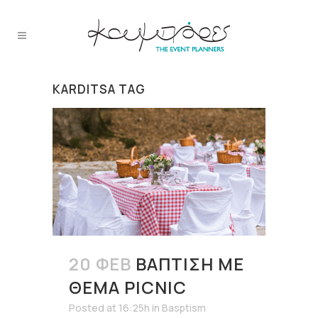
KARDITSA TAG
20 ΦΕΒ
ΒΆΠΤΙΣΗ ΜΕ
ΘΈΜΑ PICNIC
Posted at 16:25h
in
Basptism