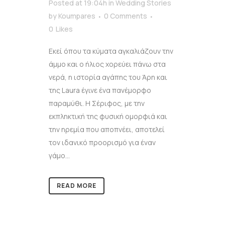
Posted at 19:04h
in
Wedding Stories
by
Koumpares
0 Comments
0
Likes
Εκεί όπου τα κύματα αγκαλιάζουν την
άμμο και ο ήλιος χορεύει πάνω στα
νερά, η ιστορία αγάπης του Άρη και
της Laura έγινε ένα πανέμορφο
παραμύθι. Η Σέριφος, με την
εκπληκτική της φυσική ομορφιά και
την ηρεμία που αποπνέει, αποτελεί
τον ιδανικό προορισμό για έναν
γάμο...
READ MORE