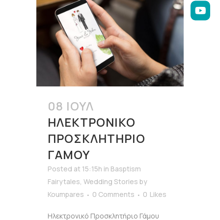
08 ΙΟΎΛ
ΗΛΕΚΤΡΟΝΙΚΌ
ΠΡΟΣΚΛΗΤΉΡΙΟ
ΓΆΜΟΥ
Posted at 15:15h
in
Basptism
Fairytales
,
Wedding Stories
by
Koumpares
0 Comments
0
Likes
Ηλεκτρονικό Προσκλητήριο Γάμου