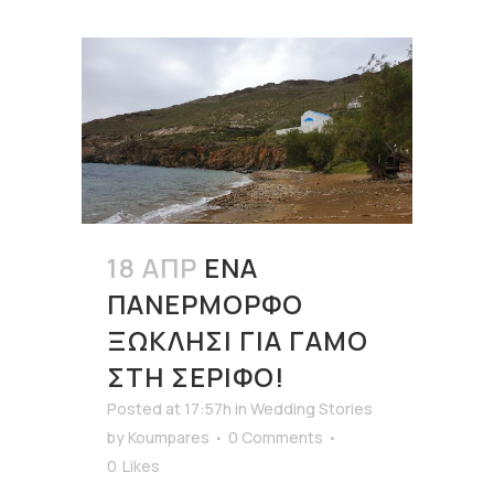
18 ΑΠΡ
ΈΝΑ
ΠΑΝΈΡΜΟΡΦΟ
ΞΩΚΛΉΣΙ ΓΙΑ ΓΆΜΟ
ΣΤΗ ΣΈΡΙΦΟ!
Posted at 17:57h
in
Wedding Stories
by
Koumpares
0 Comments
0
Likes