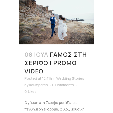
08 ΙΟΎΛ
ΓΆΜΟΣ ΣΤΗ
ΣΈΡΙΦΟ | PROMO
VIDEO
Posted at 12:11h
in
Wedding Stories
by
Koumpares
0 Comments
0
Likes
Ο γάμος στη Σέριφο μοιάζει με
πενθήμερη εκδρομή, φίλοι, μουσική,