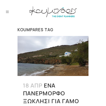
KOUMPARES TAG
18 ΑΠΡ
ΈΝΑ
ΠΑΝΈΡΜΟΡΦΟ
ΞΩΚΛΉΣΙ ΓΙΑ ΓΆΜΟ