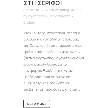
ΣΤΗ ΣΈΡΙΦΟ!
Posted at 17:57h
in
Wedding Stories
by
Koumpares
0 Comments
0
Likes
Στον Κουταλά, στον παραθαλάσσιο
οικισμό της νοτιοδυτικής πλευράς
της Σερίφου - όπου υπάρχουν ακόμα
ερείπια της εποχής των μεταλλείων
(σκάλα φόρτωσης, βαγονέτα και άλλα
μηχανήματα) - δεσπόζει το
πανέμορφο Ξωκλήσι της Αγίας
Θεοδώρας. Είναι χτισμένο σε
αμφιθεατρική θέση ώστε να
επιβλέπει τη παραλία ενώ από την...
READ MORE