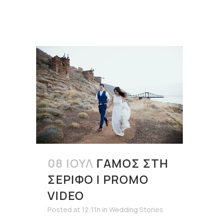
08 ΙΟΎΛ
ΓΆΜΟΣ ΣΤΗ
ΣΈΡΙΦΟ | PROMO
VIDEO
Posted at 12:11h
in
Wedding Stories