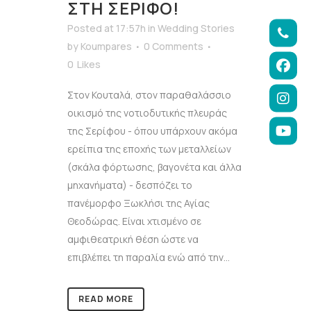
ΣΤΗ ΣΈΡΙΦΟ!
Posted at 17:57h
in
Wedding Stories
by
Koumpares
0 Comments
0
Likes
Στον Κουταλά, στον παραθαλάσσιο
οικισμό της νοτιοδυτικής πλευράς
της Σερίφου - όπου υπάρχουν ακόμα
ερείπια της εποχής των μεταλλείων
(σκάλα φόρτωσης, βαγονέτα και άλλα
μηχανήματα) - δεσπόζει το
πανέμορφο Ξωκλήσι της Αγίας
Θεοδώρας. Είναι χτισμένο σε
αμφιθεατρική θέση ώστε να
επιβλέπει τη παραλία ενώ από την...
READ MORE