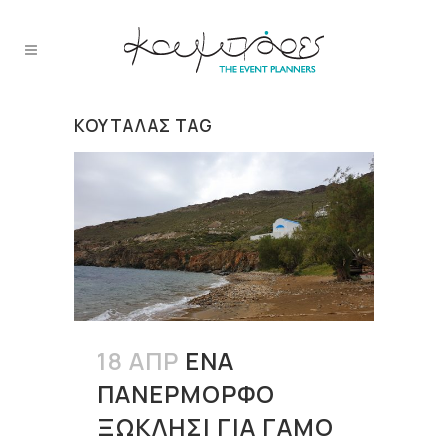
ΚΟΥΤΑΛΆΣ TAG
18 ΑΠΡ
ΈΝΑ
ΠΑΝΈΡΜΟΡΦΟ
ΞΩΚΛΉΣΙ ΓΙΑ ΓΆΜΟ