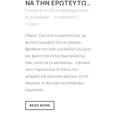
ΝΑ ΤΗΝ ΕΡΩΤΕΥΤΏ…
Posted at 14:22h
in
Wedding Stories
by
Koumpares
0 Comments
0
Likes
Πάρος. Ένα νησί κοσμοπολίτικο, με
φυσική ομορφιά που σε μαγεύει.
Βρέθηκα στο νησί για σχεδόν 24 ώρες
και φρόντισα να τις εκμεταλλευτώ
όλες ώστε να το απολαύσω… Έφτασα
στην Παροικιά με το πλοίο της
γραμμής και ξεκίνησα αμέσως για τη
Νάουσα, τη δεύτερη σε πληθυσμό
κωμόπολη...
READ MORE