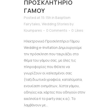
ΠΡΟΣΚΛΗΤΉΡΙΟ
ΓΆΜΟΥ
Posted at 15:15h
in
Basptism
Fairytales
,
Wedding Stories
by
Koumpares
0 Comments
0
Likes
Ηλεκτρονικό Προσκλητήριο Γάμου
Wedding e-Invitation Δημιουργούμε
την πρόσκληση που ταιριάζει στο
θέμα του γάμου σας, με όλες τις
πληροφορίες που θέλετε να
γνωρίζουν οι καλεσμένοι σας
(ταξιδιωτικά γραφεία, καταλύματα,
ενοικίαση οχημάτων, λίστα γάμου,
οδηγίες και χάρτες που οδηγούν στην
εκκλησία ή το party σας κ.α.). Το
λαμβάνουν με...