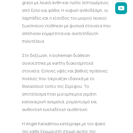
grass με λευκά άνθη και rustic λεπτομέρειες
από ξύλο και ψάθα. Η νυφική ανθοδέσμη, οι
λαμπάδες και η είσοδος του μικρού λευκού
ξωκλησιού ντύθηκαν με φυσικά στοιχεία που
απέπνεαν κομψότητα και ανεπιτήδευτη
πολυτέλεια.
Στη δεξίωση, η bohemian διάθεση
συνεχίστηκε με earthy διακοσμητικά
στοιχεία, ξύλινες υφές και βαθιές πράσινες
πινελιές που ταίριαξαν ιδανικά με το
θαλασσινό τοπίο της Σερίφου. Το
αποτέλεσμα ήταν μια εμπειρία γεμάτη
καλοκαιρινή ανεμελιά, ρομαντισμό και
αυθεντική κυκλαδίτικη αισθητική.
Η
Angel Karadimou
κατέγραψε με τον φακό
της κάθε ξεχωριστή στιγμή αυτής της