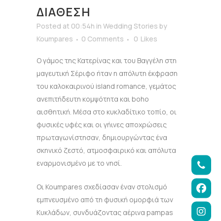
ΔΙΆΘΕΣΗ
Posted at 00:54h
in
Wedding Stories
by
Koumpares
0 Comments
0
Likes
O γάμος της Κατερίνας και του Βαγγέλη στη
μαγευτική Σέριφο ήταν η απόλυτη έκφραση
του καλοκαιρινού island romance, γεμάτος
ανεπιτήδευτη κομψότητα και boho
αισθητική. Μέσα στο κυκλαδίτικο τοπίο, οι
φυσικές υφές και οι γήινες αποχρώσεις
πρωταγωνίστησαν, δημιουργώντας ένα
σκηνικό ζεστό, ατμοσφαιρικό και απόλυτα
εναρμονισμένο με το νησί.
Οι Koumpares σχεδίασαν έναν στολισμό
εμπνευσμένο από τη φυσική ομορφιά των
Κυκλάδων, συνδυάζοντας αέρινα pampas