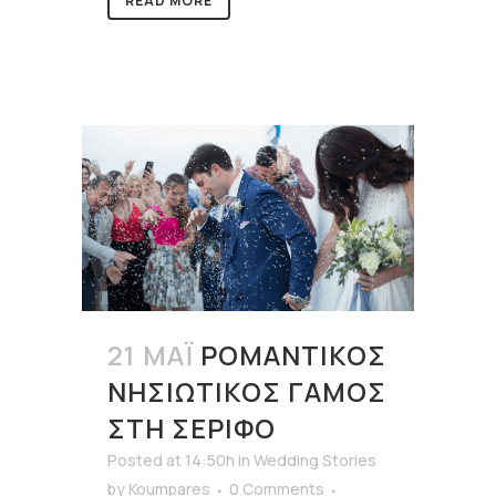
READ MORE
21 ΜΆΙ
ΡΟΜΑΝΤΙΚΌΣ
ΝΗΣΙΏΤΙΚΟΣ ΓΆΜΟΣ
ΣΤΗ ΣΈΡΙΦΟ
Posted at 14:50h
in
Wedding Stories
by
Koumpares
0 Comments