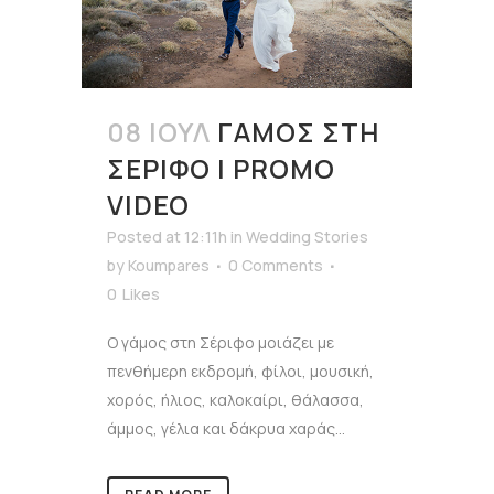
08 ΙΟΎΛ
ΓΆΜΟΣ ΣΤΗ
ΣΈΡΙΦΟ | PROMO
VIDEO
Posted at 12:11h
in
Wedding Stories
by
Koumpares
0 Comments
0
Likes
Ο γάμος στη Σέριφο μοιάζει με
πενθήμερη εκδρομή, φίλοι, μουσική,
χορός, ήλιος, καλοκαίρι, θάλασσα,
άμμος, γέλια και δάκρυα χαράς...