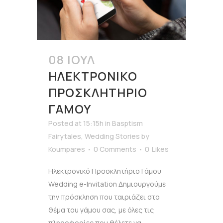
08 ΙΟΎΛ
ΗΛΕΚΤΡΟΝΙΚΌ
ΠΡΟΣΚΛΗΤΉΡΙΟ
ΓΆΜΟΥ
Posted at 15:15h
in
Basptism
Fairytales
,
Wedding Stories
by
Koumpares
0 Comments
0
Likes
Ηλεκτρονικό Προσκλητήριο Γάμου
Wedding e-Invitation Δημιουργούμε
την πρόσκληση που ταιριάζει στο
θέμα του γάμου σας, με όλες τις
πληροφορίες που θέλετε να