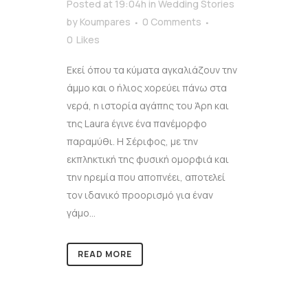
Posted at 19:04h
in
Wedding Stories
by
Koumpares
0 Comments
0
Likes
Εκεί όπου τα κύματα αγκαλιάζουν την
άμμο και ο ήλιος χορεύει πάνω στα
νερά, η ιστορία αγάπης του Άρη και
της Laura έγινε ένα πανέμορφο
παραμύθι. Η Σέριφος, με την
εκπληκτική της φυσική ομορφιά και
την ηρεμία που αποπνέει, αποτελεί
τον ιδανικό προορισμό για έναν
γάμο...
READ MORE