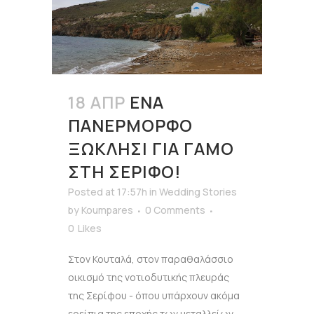
18 ΑΠΡ
ΈΝΑ
ΠΑΝΈΡΜΟΡΦΟ
ΞΩΚΛΉΣΙ ΓΙΑ ΓΆΜΟ
ΣΤΗ ΣΈΡΙΦΟ!
Posted at 17:57h
in
Wedding Stories
by
Koumpares
0 Comments
0
Likes
Στον Κουταλά, στον παραθαλάσσιο
οικισμό της νοτιοδυτικής πλευράς
της Σερίφου - όπου υπάρχουν ακόμα
ερείπια της εποχής των μεταλλείων