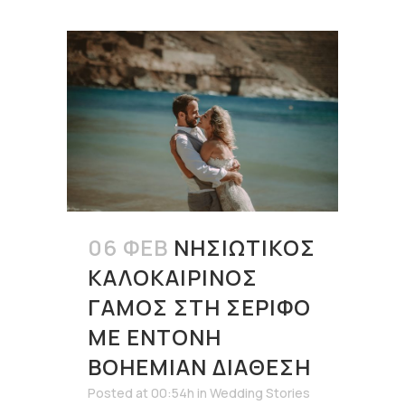
06 ΦΕΒ
ΝΗΣΙΏΤΙΚΟΣ
ΚΑΛΟΚΑΙΡΙΝΌΣ
ΓΆΜΟΣ ΣΤΗ ΣΈΡΙΦΟ
ΜΕ ΈΝΤΟΝΗ
BOHEMIAN ΔΙΆΘΕΣΗ
Posted at 00:54h
in
Wedding Stories