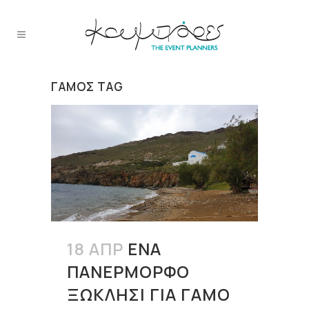
ΓΆΜΟΣ TAG
18 ΑΠΡ
ΈΝΑ
ΠΑΝΈΡΜΟΡΦΟ
ΞΩΚΛΉΣΙ ΓΙΑ ΓΆΜΟ