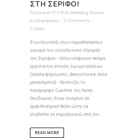
ΣΤΗ ΣΈΡΙΦΟ!
Posted at 17:57h
in
Wedding Stories
by
Koumpares
0 Comments
0
Likes
Στον Κουταλά, στον παραθαλάσσιο
οικισμό της νοτιοδυτικής πλευράς
της Σερίφου - όπου υπάρχουν ακόμα
ερείπια της εποχής των μεταλλείων
(σκάλα φόρτωσης, βαγονέτα και άλλα
μηχανήματα) - δεσπόζει το
πανέμορφο Ξωκλήσι της Αγίας
Θεοδώρας. Είναι χτισμένο σε
αμφιθεατρική θέση ώστε να
επιβλέπει τη παραλία ενώ από την...
READ MORE