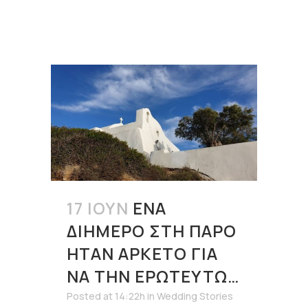
17 ΙΟΎΝ
ΈΝΑ
ΔΙΉΜΕΡΟ ΣΤΗ ΠΆΡΟ
ΉΤΑΝ ΑΡΚΕΤΌ ΓΙΑ
ΝΑ ΤΗΝ ΕΡΩΤΕΥΤΏ…
Posted at 14:22h
in
Wedding Stories